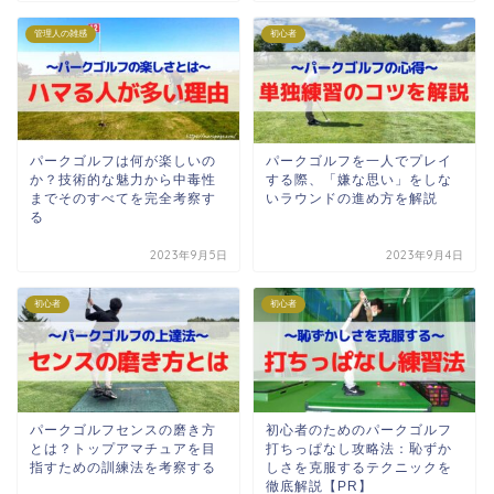
管理人の雑感
初心者
パークゴルフは何が楽しいの
パークゴルフを一人でプレイ
か？技術的な魅力から中毒性
する際、「嫌な思い」をしな
までそのすべてを完全考察す
いラウンドの進め方を解説
る
2023年9月5日
2023年9月4日
初心者
初心者
パークゴルフセンスの磨き方
初心者のためのパークゴルフ
とは？トップアマチュアを目
打ちっぱなし攻略法：恥ずか
指すための訓練法を考察する
しさを克服するテクニックを
徹底解説【PR】