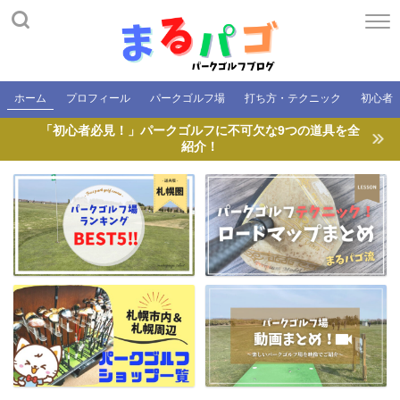
ホーム
プロフィール
パークゴルフ場
打ち方・テクニック
初心者
「初心者必見！」パークゴルフに不可欠な9つの道具を全
紹介！