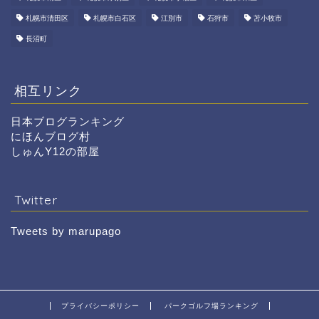
札幌市清田区
札幌市白石区
江別市
石狩市
苫小牧市
長沼町
相互リンク
日本ブログランキング
にほんブログ村
しゅんY12の部屋
Twitter
Tweets by marupago
プライバシーポリシー
パークゴルフ場ランキング