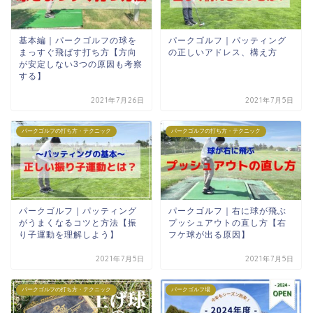
基本編｜パークゴルフの球を
パークゴルフ｜パッティング
まっすぐ飛ばす打ち方【方向
の正しいアドレス、構え方
が安定しない3つの原因も考察
する】
2021年7月26日
2021年7月5日
パークゴルフの打ち方・テクニック
パークゴルフの打ち方・テクニック
パークゴルフ｜パッティング
パークゴルフ｜右に球が飛ぶ
がうまくなるコツと方法【振
プッシュアウトの直し方【右
り子運動を理解しよう】
フケ球が出る原因】
2021年7月5日
2021年7月5日
パークゴルフの打ち方・テクニック
パークゴルフ場