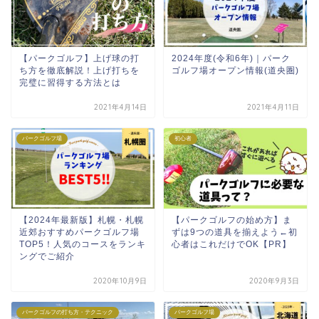
【パークゴルフ】上げ球の打
2024年度(令和6年)｜パーク
ち方を徹底解説！上げ打ちを
ゴルフ場オープン情報(道央圏)
完璧に習得する方法とは
2021年4月14日
2021年4月11日
パークゴルフ場
初心者
【2024年最新版】札幌・札幌
【パークゴルフの始め方】ま
近郊おすすめパークゴルフ場
ずは9つの道具を揃えよう←初
TOP5！人気のコースをランキ
心者はこれだけでOK【PR】
ングでご紹介
2020年10月9日
2020年9月3日
パークゴルフの打ち方・テクニック
パークゴルフ場