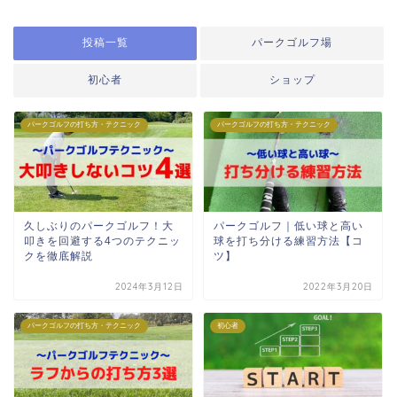
投稿一覧
パークゴルフ場
初心者
ショップ
パークゴルフの打ち方・テクニック
パークゴルフの打ち方・テクニック
久しぶりのパークゴルフ！大
パークゴルフ｜低い球と高い
叩きを回避する4つのテクニッ
球を打ち分ける練習方法【コ
クを徹底解説
ツ】
2024年3月12日
2022年3月20日
パークゴルフの打ち方・テクニック
初心者