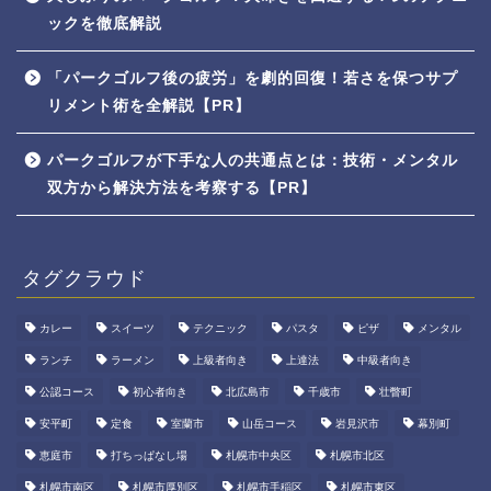
ックを徹底解説
「パークゴルフ後の疲労」を劇的回復！若さを保つサプ
リメント術を全解説【PR】
パークゴルフが下手な人の共通点とは：技術・メンタル
双方から解決方法を考察する【PR】
タグクラウド
カレー
スイーツ
テクニック
パスタ
ピザ
メンタル
ランチ
ラーメン
上級者向き
上達法
中級者向き
公認コース
初心者向き
北広島市
千歳市
壮瞥町
安平町
定食
室蘭市
山岳コース
岩見沢市
幕別町
恵庭市
打ちっぱなし場
札幌市中央区
札幌市北区
札幌市南区
札幌市厚別区
札幌市手稲区
札幌市東区