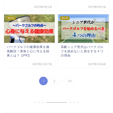
2023年9月2日
2023年9月2日
初心者
初心者
パークゴルフの健康効果を徹
高齢シニア世代はパークゴル
底解説！身体と心に与える効
フを始めないと損をする４つ
果とは？【PR】
の理由
2023年2月27日
2023年2月6日
...
1
2
10