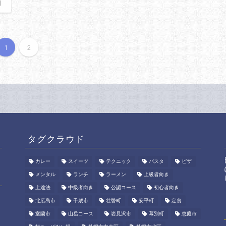
日
1
2
タグクラウド
カレー
スイーツ
テクニック
パスタ
ピザ
メンタル
ランチ
ラーメン
上級者向き
上達法
中級者向き
公認コース
初心者向き
北広島市
千歳市
壮瞥町
安平町
定食
室蘭市
山岳コース
岩見沢市
幕別町
恵庭市