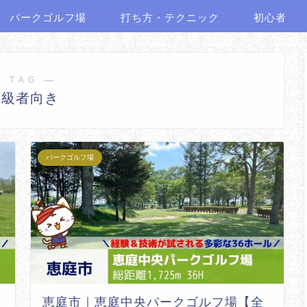
パークゴルフ場
打ち方・テクニック
初心者
 TAG ―
上級者向き
パークゴルフ場
恵庭市｜恵庭中央パークゴルフ場【全