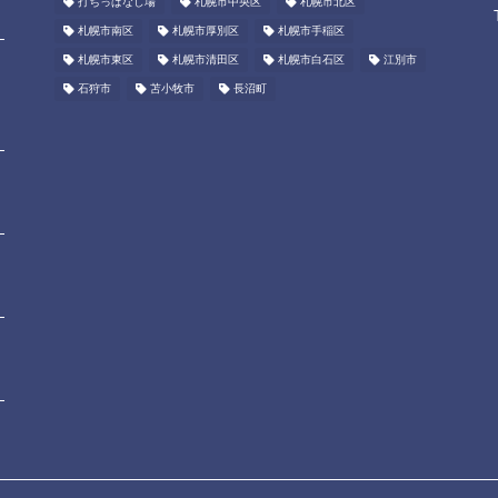
打ちっぱなし場
札幌市中央区
札幌市北区
札幌市南区
札幌市厚別区
札幌市手稲区
札幌市東区
札幌市清田区
札幌市白石区
江別市
石狩市
苫小牧市
長沼町