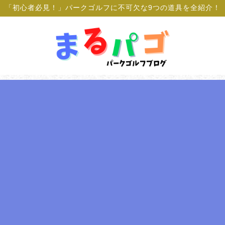
「初心者必見！」パークゴルフに不可欠な9つの道具を全紹介！