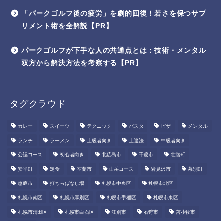
「パークゴルフ後の疲労」を劇的回復！若さを保つサプ
リメント術を全解説【PR】
パークゴルフが下手な人の共通点とは：技術・メンタル
双方から解決方法を考察する【PR】
タグクラウド
カレー
スイーツ
テクニック
パスタ
ピザ
メンタル
ランチ
ラーメン
上級者向き
上達法
中級者向き
公認コース
初心者向き
北広島市
千歳市
壮瞥町
安平町
定食
室蘭市
山岳コース
岩見沢市
幕別町
恵庭市
打ちっぱなし場
札幌市中央区
札幌市北区
札幌市南区
札幌市厚別区
札幌市手稲区
札幌市東区
札幌市清田区
札幌市白石区
江別市
石狩市
苫小牧市