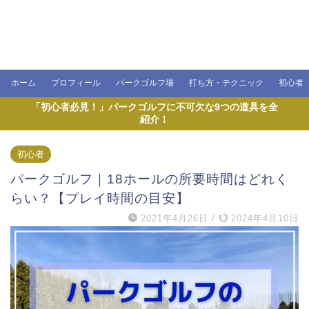
ホーム
プロフィール
パークゴルフ場
打ち方・テクニック
初心者
「初心者必見！」パークゴルフに不可欠な9つの道具を全
紹介！
初心者
パークゴルフ｜18ホールの所要時間はどれく
らい？【プレイ時間の目安】
2021年4月26日
/
2024年4月10日