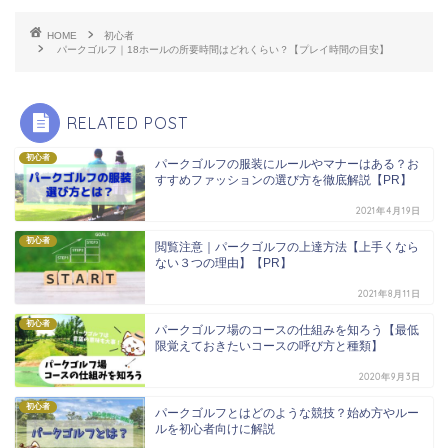
HOME
初心者
パークゴルフ｜18ホールの所要時間はどれくらい？【プレイ時間の目安】
RELATED POST
初心者
パークゴルフの服装にルールやマナーはある？お
すすめファッションの選び方を徹底解説【PR】
2021年4月19日
初心者
閲覧注意｜パークゴルフの上達方法【上手くなら
ない３つの理由】【PR】
2021年8月11日
初心者
パークゴルフ場のコースの仕組みを知ろう【最低
限覚えておきたいコースの呼び方と種類】
2020年9月3日
初心者
パークゴルフとはどのような競技？始め方やルー
ルを初心者向けに解説